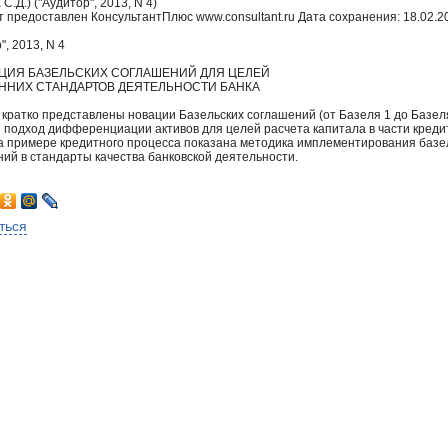
С.Д.) ("Аудитор", 2013, N 4)
 предоставлен КонсультантПлюс www.consultant.ru Дата сохранения: 18.02.2
", 2013, N 4
ЦИЯ БАЗЕЛЬСКИХ СОГЛАШЕНИЙ ДЛЯ ЦЕЛЕЙ
ННИХ СТАНДАРТОВ ДЕЯТЕЛЬНОСТИ БАНКА
 кратко представлены новации Базельских соглашений (от Базеля 1 до Базеля
 подход дифференциации активов для целей расчета капитала в части креди
На примере кредитного процесса показана методика имплементирования базе
ий в стандарты качества банковской деятельности.
ться