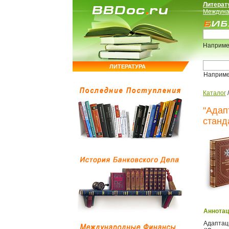
Литерат
Междуна
Наприме
ЛИТЕРАТУРА
Наприм
Каталог
"Адап
станд
Аннотац
Адаптац