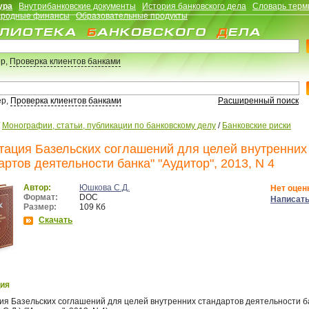
ура
Внутрибанковские документы
История банковского дела
Словарь терм
родные финансы
Образовательные продукты
р,
Проверка клиентов банками
ер,
Проверка клиентов банками
Расширенный поиск
/
Монографии, статьи, публикации по банковскому делу
/
Банковские риски
тация Базельских соглашений для целей внутренних
артов деятельности банка" "Аудитор", 2013, N 4
Автор:
Юшкова С.Д.
Нет оцен
Формат:
DOC
Написать
Размер:
109 Кб
Скачать
ия
ия Базельских соглашений для целей внутренних стандартов деятельности б