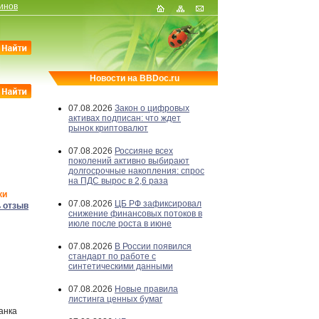
инов
Новости на BBDoc.ru
07.08.2026
Закон о цифровых
активах подписан: что ждет
рынок криптовалют
07.08.2026
Россияне всех
поколений активно выбирают
долгосрочные накопления: спрос
на ПДС вырос в 2,6 раза
ки
07.08.2026
ЦБ РФ зафиксировал
 отзыв
снижение финансовых потоков в
июле после роста в июне
07.08.2026
В России появился
стандарт по работе с
синтетическими данными
07.08.2026
Новые правила
листинга ценных бумаг
анка