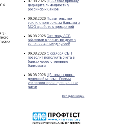
07.08.2026
ЦБ назвал причину
014
дефицита ликвидности у
российских банков
06.08.2026
Правительство
усилило контроль за банками и
МФО в работе с просрочкой
 3).
06.08.2026
Экс-главу АСВ
тного
объявили в розыск по делу о
льских
хищении 4,3 млрд рублей
06.08.2026
С октября СБП
позволит пополнять счета в
банках через сторонние
банкоматы
06.08.2026
ЦБ: темпы роста
денежной массы в России
усиливают проинфляционные
риски
Все публикации