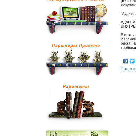
(Юшкова 
Документ
"Аудитор
АДАПТА
ВНУТРЕ
В статье
Изложен
риска. 
требован
Подели