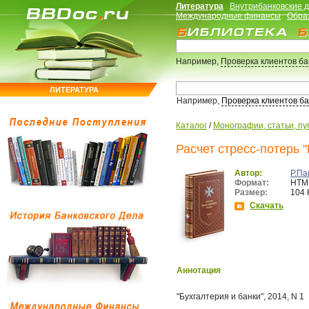
Литература
Внутрибанковские 
Международные финансы
Обра
Например,
Проверка клиентов б
ЛИТЕРАТУРА
Например,
Проверка клиентов б
Каталог
/
Монографии, статьи, пу
Расчет стресс-потерь "
Автор:
Р.Па
Формат:
HTM
Размер:
104 
Скачать
Аннотация
"Бухгалтерия и банки", 2014, N 1