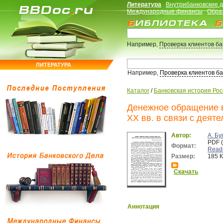
Литература
Внутрибанковские 
Международные финансы
Обра
Например,
Проверка клиентов б
ЛИТЕРАТУРА
Например,
Проверка клиентов б
Каталог
/
Банковская история Ро
Денежное обращение в
ХХ вв. в связи с деят
Автор:
А. Бу
PDF 
Формат:
Read
Размер:
185 
Скачать
Аннотация