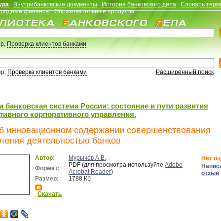
ура
Внутрибанковские документы
История банковского дела
Словарь терм
родные финансы
Образовательные продукты
р,
Проверка клиентов банками
ер,
Проверка клиентов банками
Расширенный поиск
и банковская система России: состояние и пути развития
ивного корпоративного управления.
Об инновационном содержании совершенствования
ления деятельностью банков
Автор:
Мурычев А.В.
Нет оц
PDF (для просмотра используйте
Adobe
Напис
Формат:
Acrobat Reader
)
отзыв
Размер:
1788 Кб
Скачать