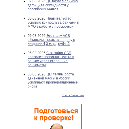
07.08.2026
ЦБ назвал причину
дефицита ликвидности у
российских банков
06.08.2026
Правительство
усилило контроль за банками и
МФО в работе с просрочкой
06.08.2026
Экс-главу АСВ
объявили в розыск по делу о
хищении 4,3 млрд рублей
06.08.2026
С октября СБП
позволит пополнять счета в
банках через сторонние
банкоматы
06.08.2026
ЦБ: темпы роста
денежной массы в России
усиливают проинфляционные
риски
Все публикации