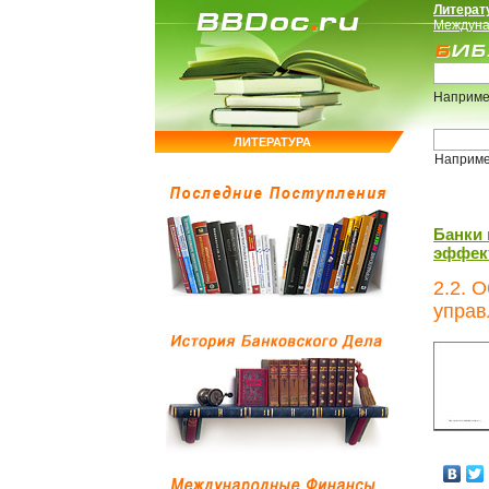
Литерат
Междуна
Наприме
ЛИТЕРАТУРА
Наприм
Банки 
эффект
2.2. 
управ