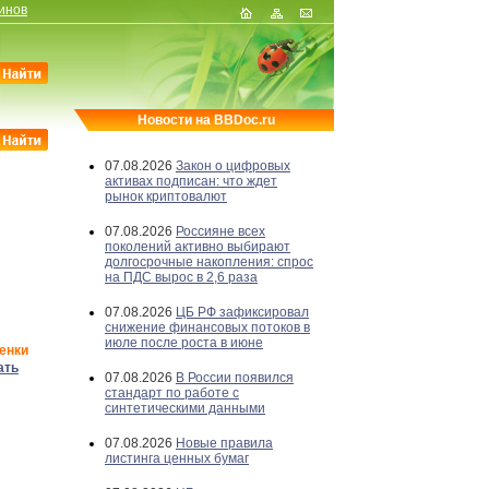
инов
Новости на BBDoc.ru
07.08.2026
Закон о цифровых
активах подписан: что ждет
рынок криптовалют
07.08.2026
Россияне всех
поколений активно выбирают
долгосрочные накопления: спрос
на ПДС вырос в 2,6 раза
07.08.2026
ЦБ РФ зафиксировал
снижение финансовых потоков в
июле после роста в июне
енки
ать
07.08.2026
В России появился
стандарт по работе с
синтетическими данными
07.08.2026
Новые правила
листинга ценных бумаг