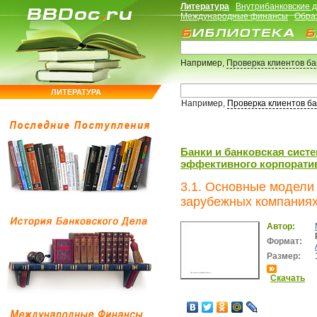
Литература
Внутрибанковские 
Международные финансы
Обра
Например,
Проверка клиентов б
ЛИТЕРАТУРА
Например,
Проверка клиентов б
Банки и банковская систе
эффективного корпоратив
3.1. Основные модели
зарубежных компания
Автор:
Формат:
Размер:
Скачать