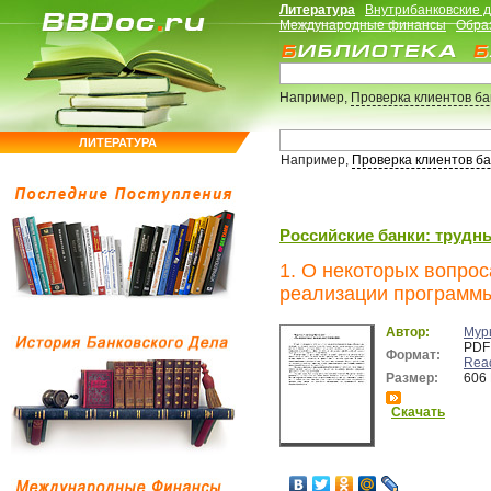
Литература
Внутрибанковские 
Международные финансы
Обра
Например,
Проверка клиентов б
ЛИТЕРАТУРА
Например,
Проверка клиентов б
Российские банки: трудн
1. О некоторых вопрос
реализации программы
Автор:
Мур
PDF
Формат:
Rea
Размер:
606
Скачать