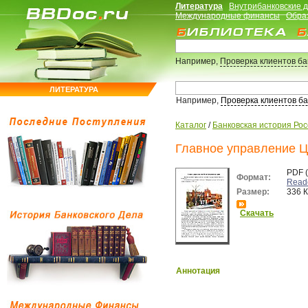
Литература
Внутрибанковские 
Международные финансы
Обра
Например,
Проверка клиентов б
ЛИТЕРАТУРА
Например,
Проверка клиентов б
Каталог
/
Банковская история Ро
Главное управление Ц
PDF 
Формат:
Read
Размер:
336 
Скачать
Аннотация