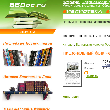
Литература
Внутрибанковские 
Международные финансы
Обра
Например,
Проверка клиентов б
ЛИТЕРАТУРА
Например,
Проверка клиентов б
Каталог
/
Банковская история Ро
Национальный банк Ре
PDF 
Формат:
Read
Размер:
312 
Скачать
Аннотация