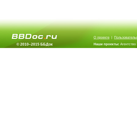
О проекте
|
Пользователь
© 2010–2015 ББДок
Наши проекты:
Агентство