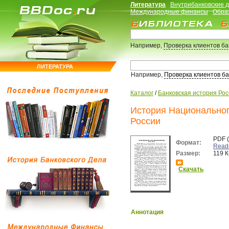
Литература
Внутрибанковские 
Международные финансы
Обра
Например,
Проверка клиентов б
ЛИТЕРАТУРА
Например,
Проверка клиентов б
Каталог
/
Банковская история Ро
История Национальног
России
PDF 
Формат:
Read
Размер:
119 К
Скачать
Аннотация