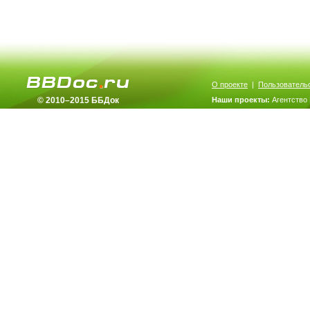
О проекте
|
Пользователь
© 2010–2015 ББДок
Наши проекты:
Агентство