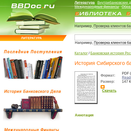
Литература
Внутрибанковские 
Международные финансы
Обра
Например,
Проверка клиентов б
ЛИТЕРАТУРА
Например,
Проверка клиентов б
Каталог
/
Банковская история Ро
История Сибирского б
PDF 
Формат:
Read
Размер:
147 
Скачать
Аннотация