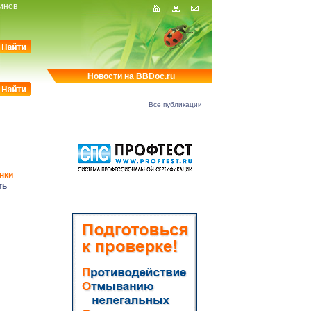
инов
Новости на BBDoc.ru
Все публикации
нки
ть