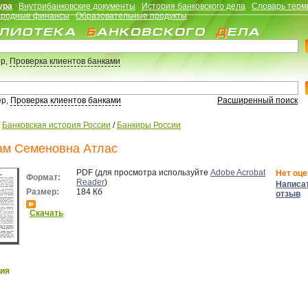
ура
Внутрибанковские документы
История банковского дела
Словарь терм
родные финансы
Образовательные продукты
р,
Проверка клиентов банками
ер,
Проверка клиентов банками
Расширенный поиск
/
Банковская история России
/
Банкиры России
м Семеновна Атлас
PDF (для просмотра используйте
Adobe Acrobat
Нет оце
Формат:
Reader
)
Написа
Размер:
184 Кб
отзыв
Скачать
ия