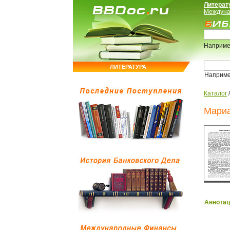
Литерат
Междуна
Наприме
ЛИТЕРАТУРА
Наприм
Каталог
Мариа
Аннотац