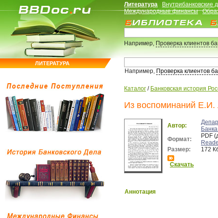
Литература
Внутрибанковские 
Международные финансы
Обра
Например,
Проверка клиентов б
ЛИТЕРАТУРА
Например,
Проверка клиентов б
Каталог
/
Банковская история Ро
Из воспоминаний Е.И.
Депар
Автор:
Банка
PDF (
Формат:
Reade
Размер:
172 К
Скачать
Аннотация