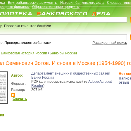
ура
Внутрибанковские документы
История банковского дела
Словарь терм
родные финансы
Образовательные продукты
р,
Проверка клиентов банками
ер,
Проверка клиентов банками
Расширенный поиск
/
Банковская история России
/
Банкиры России
л Семенович Зотов. И снова в Москве (1954-1990) г
Департамент внешних и общественных связей
Нет оц
Автор:
Банка России
Напис
PDF (для просмотра используйте
Adobe Acrobat
отзыв
Формат:
Reader
)
Размер:
207 Кб
Скачать
ия