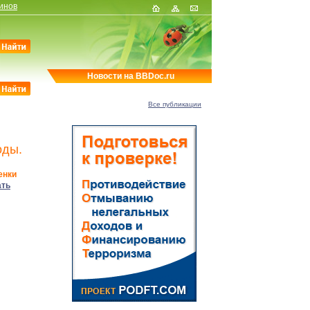
инов
Новости на BBDoc.ru
Все публикации
оды.
енки
ать