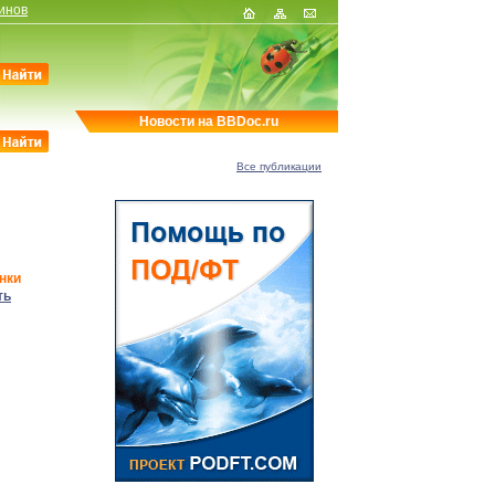
инов
Новости на BBDoc.ru
Все публикации
нки
ть