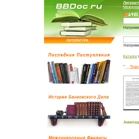
Литерат
Междуна
Наприме
ЛИТЕРАТУРА
Наприм
Каталог
"...З
Аннотац