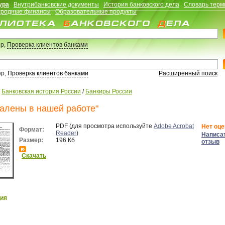
ура
Внутрибанковские документы
История банковского дела
Словарь терм
родные финансы
Образовательные продукты
р,
Проверка клиентов банками
ер,
Проверка клиентов банками
Расширенный поиск
/
Банковская история России
/
Банкиры России
акалены в нашей работе"
PDF (для просмотра используйте
Adobe Acrobat
Нет оце
Формат:
Reader
)
Написа
Размер:
196 Кб
отзыв
Скачать
ия