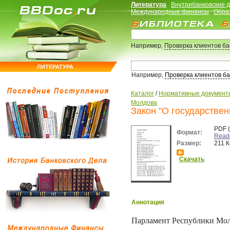
Литература
Внутрибанковские 
Международные финансы
Обра
Например,
Проверка клиентов б
ЛИТЕРАТУРА
Например,
Проверка клиентов б
Каталог
/
Нормативные документ
Молдова
Закон "О государстве
PDF 
Формат:
Read
Размер:
211 К
Скачать
Аннотация
Парламент Республики Мол