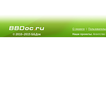
О проекте
|
Пользователь
© 2010–2015 ББДок
Наши проекты:
Агентство