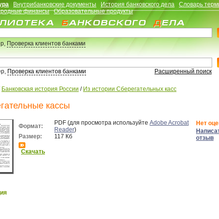
ура
Внутрибанковские документы
История банковского дела
Словарь терм
родные финансы
Образовательные продукты
р,
Проверка клиентов банками
ер,
Проверка клиентов банками
Расширенный поиск
/
Банковская история России
/
Из истории Сберегательных касс
гательные кассы
PDF (для просмотра используйте
Adobe Acrobat
Нет оце
Формат:
Reader
)
Написа
Размер:
117 Кб
отзыв
Скачать
ия