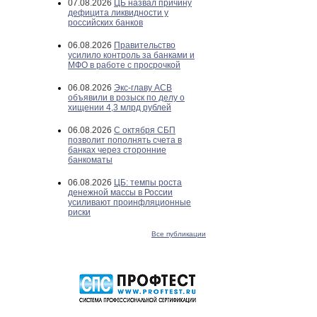
07.08.2026
ЦБ назвал причину
дефицита ликвидности у
российских банков
06.08.2026
Правительство
усилило контроль за банками и
МФО в работе с просрочкой
06.08.2026
Экс-главу АСВ
объявили в розыск по делу о
хищении 4,3 млрд рублей
06.08.2026
С октября СБП
позволит пополнять счета в
банках через сторонние
банкоматы
06.08.2026
ЦБ: темпы роста
денежной массы в России
усиливают проинфляционные
риски
Все публикации