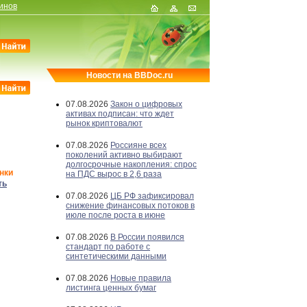
инов
Новости на BBDoc.ru
07.08.2026
Закон о цифровых
активах подписан: что ждет
рынок криптовалют
07.08.2026
Россияне всех
поколений активно выбирают
долгосрочные накопления: спрос
нки
на ПДС вырос в 2,6 раза
ть
07.08.2026
ЦБ РФ зафиксировал
снижение финансовых потоков в
июле после роста в июне
07.08.2026
В России появился
стандарт по работе с
синтетическими данными
07.08.2026
Новые правила
листинга ценных бумаг