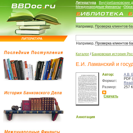
Литература
Внутрибанковские 
Международные финансы
Обра
Например,
Проверка клиентов б
ЛИТЕРАТУРА
Например,
Проверка клиентов б
Каталог
/
Банковская история Ро
Е.И. Ламанский и госуд
Автор:
А.В. 
PDF 
Формат:
Read
Размер:
257 
Скачать
Аннотация