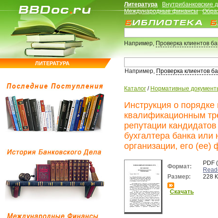
Литература
Внутрибанковские 
Международные финансы
Обра
Например,
Проверка клиентов б
ЛИТЕРАТУРА
Например,
Проверка клиентов б
Каталог
/
Нормативные документ
Инструкция о порядке
квалификационным тре
репутации кандидатов
бухгалтера банка или
организации, его (ее)
PDF 
Формат:
Read
Размер:
228 
Скачать