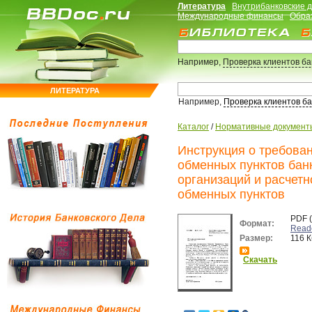
Литература
Внутрибанковские 
Международные финансы
Обра
Например,
Проверка клиентов б
ЛИТЕРАТУРА
Например,
Проверка клиентов б
Каталог
/
Нормативные документ
Инструкция о требован
обменных пунктов бан
организаций и расчетн
обменных пунктов
PDF 
Формат:
Read
Размер:
116 К
Скачать