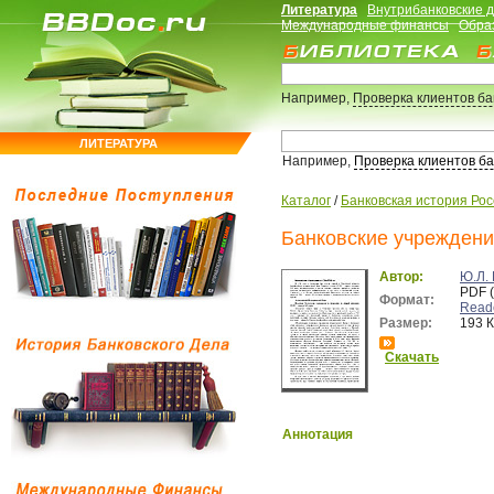
Литература
Внутрибанковские 
Международные финансы
Обра
Например,
Проверка клиентов б
ЛИТЕРАТУРА
Например,
Проверка клиентов б
Каталог
/
Банковская история Ро
Банковские учреждения
Автор:
Ю.Л.
PDF 
Формат:
Read
Размер:
193 
Скачать
Аннотация