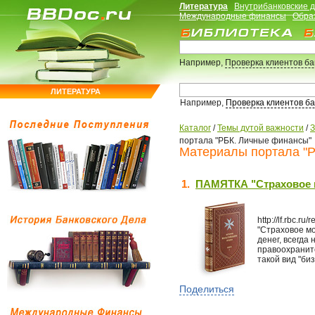
Литература
Внутрибанковские 
Международные финансы
Обра
Например,
Проверка клиентов б
ЛИТЕРАТУРА
Например,
Проверка клиентов б
Каталог
/
Темы дутой важности
/
З
портала "РБК. Личные финансы"
Материалы портала "Р
1.
ПАМЯТКА "Страховое 
http://lf.rbc.
"Страховое мо
денег, всегда
правоохранит
такой вид "биз
Поделиться