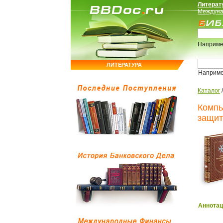
Литерат
Междуна
Наприме
ЛИТЕРАТУРА
Наприм
Каталог
Компь
защи
Аннотац