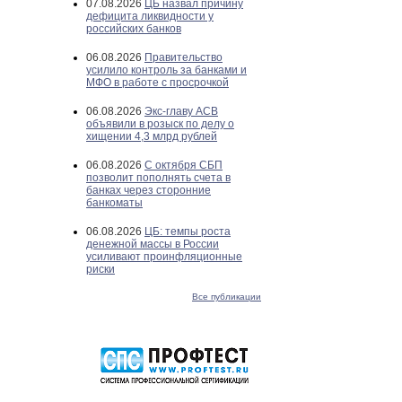
07.08.2026
ЦБ назвал причину
дефицита ликвидности у
российских банков
06.08.2026
Правительство
усилило контроль за банками и
МФО в работе с просрочкой
06.08.2026
Экс-главу АСВ
объявили в розыск по делу о
хищении 4,3 млрд рублей
06.08.2026
С октября СБП
позволит пополнять счета в
банках через сторонние
банкоматы
06.08.2026
ЦБ: темпы роста
денежной массы в России
усиливают проинфляционные
риски
Все публикации