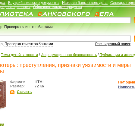
ура
Внутрибанковские документы
История банковского дела
Словарь терм
родные финансы
Образовательные продукты
р,
Проверка клиентов банками
ер,
Проверка клиентов банками
Расширенный поиск
/
Темы дутой важности
/
Информационная безопасность
/
Публикации и иссле
ютеры: преступления, признаки уязвимости и меры
ты
Формат:
HTML
Нет оцен
Размер:
72 Кб
Написать
Скачать
ия