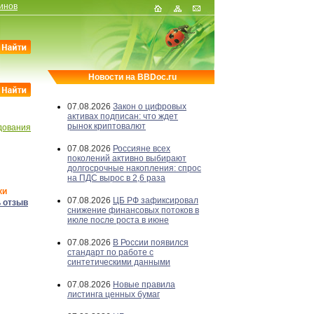
инов
Новости на BBDoc.ru
07.08.2026
Закон о цифровых
активах подписан: что ждет
рынок криптовалют
дования
07.08.2026
Россияне всех
поколений активно выбирают
долгосрочные накопления: спрос
на ПДС вырос в 2,6 раза
ки
07.08.2026
ЦБ РФ зафиксировал
 отзыв
снижение финансовых потоков в
июле после роста в июне
07.08.2026
В России появился
стандарт по работе с
синтетическими данными
07.08.2026
Новые правила
листинга ценных бумаг