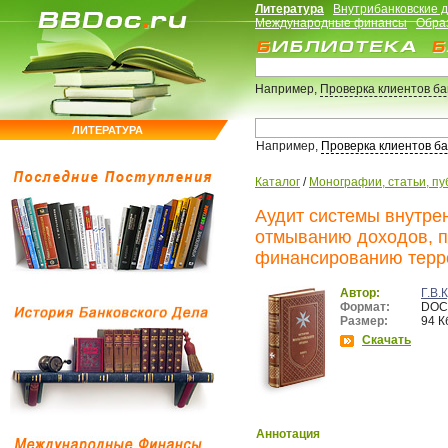
Литература
Внутрибанковские 
Международные финансы
Обра
Например,
Проверка клиентов б
ЛИТЕРАТУРА
Например,
Проверка клиентов б
Каталог
/
Монографии, статьи, пу
Аудит системы внутре
отмыванию доходов, п
финансированию терр
Автор:
Г.В.
Формат:
DOC
Размер:
94 К
Скачать
Аннотация