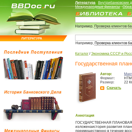
Литература
Внутрибанковские 
Международные финансы
Обра
Например,
Проверка клиентов б
ЛИТЕРАТУРА
Например,
Проверка клиентов б
Каталог
/
Экономика СССР и Рос
Государственная плано
Автор:
Мар
Формат:
HTM
Размер:
22 К
Скачать
Аннотация
ГОСУДАРСТВЕННАЯ ПЛАНОВАЯ К
изложенаистория развития плано
преимущественно в течение восс