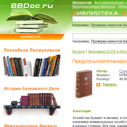
Литература
Внутрибанковские 
Международные финансы
Обра
Например,
Проверка клиентов б
ЛИТЕРАТУРА
Например,
Проверка клиентов б
Каталог
/
Экономика СССР и Рос
Предпосылки планиро
Автор:
Стру
Формат:
HTM
Размер:
40 К
Скачать
Аннотация
Хозяйства бывают и мелкие, и о
например коммунальные хозяйств
в разных странах. Все они, одна