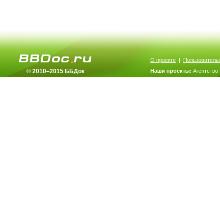
О проекте
|
Пользователь
© 2010–2015 ББДок
Наши проекты:
Агентство