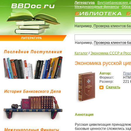
Литература
Внутрибанковские 
Международные финансы
Обра
Например,
Проверка клиентов б
ЛИТЕРАТУРА
Например,
Проверка клиентов б
Каталог
/
Экономика СССР и Рос
Экономика русской ци
Автор:
Плат
Формат:
HTM
Размер:
221 
Скачать
Аннотация
Русская цивилизация принадлежи
базовые ценности сложились зад