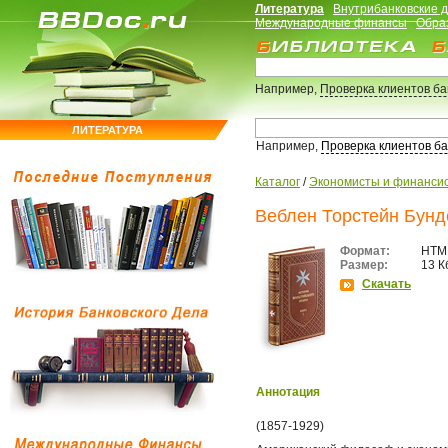
Литература
Внутрибанковские 
Международные финансы
Обра
Например,
Проверка клиентов б
ЛИТЕРАТУРА
Например,
Проверка клиентов б
Каталог
/
Экономисты и финанси
Веблен Торстейн Бунде
Формат:
HTM
Размер:
13 К
Скачать
Аннотация
(1857-1929)