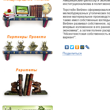
Американский философ и эконом
институционализма в политэкон
Торстейн Веблен сформировался 
мелкобуржуазных утопических по
жизни материальное производств
также имел собственные взгляды
Веблен развивал собственное, о
впервые изложенное в его ранне
экономика", а затем полнее раск
"Абсентеистская собственность 
вариант".
Поделиться