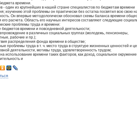
 бюджета времени.
в - один из крупнейших в нашей стране специалистов по бюджетам времени
я; изучению этой проблемы он практически без остатка посвятил всю свою н
ность. Он впервые методологически обосновал схемы баланса времени общес
и его расчета. Область его научных интересов составляют следующие социал
ческие проблемы труда и времени:
е бюджетов времени и повседневной деятельности;
епровождение в различных социальных группах (молодежь, пенсионеры,
ные, рабочие и пр.);
твия распределения фонда времени в обществе;
ые проблемы труда в т. ч. место труда в структуре жизненных ценностей и ц
евной деятельности, мотивы труда, удовлетворенность трудом;
на использование времени таких факторов, как доход, социальное окружение
ительность и
ться