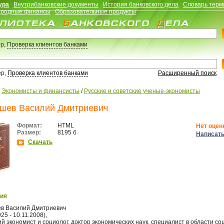
ура
Внутрибанковские документы
История банковского дела
Словарь терм
родные финансы
Образовательные продукты
р,
Проверка клиентов банками
ер,
Проверка клиентов банками
Расширенный поиск
/
Экономисты и финансисты
/
Русские и советские ученые-экономисты
шев Василий Дмитриевич
Формат:
HTML
Нет оцен
Размер:
8195 б
Написать
Скачать
ия
в Василий Дмитриевич
25 - 10.11.2008),
й экономист и социолог, доктор экономических наук, специалист в области со