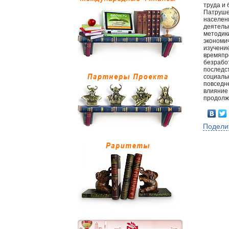
труда и
Патруше
населени
деятель
методик
экономи
изучени
времяпр
безработ
последс
социальн
повседн
влияние 
продолж
Подели