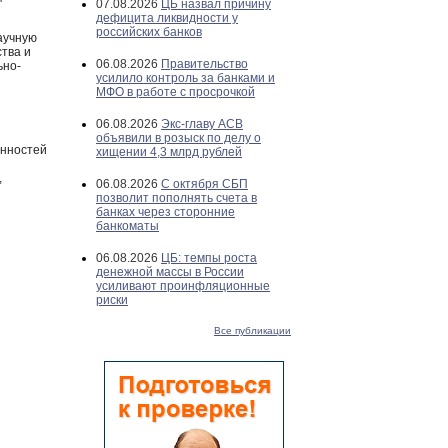
07.08.2026
ЦБ назвал причину
дефицита ликвидности у
российских банков
аучную
тва и
06.08.2026
Правительство
ьно-
усилило контроль за банками и
МФО в работе с просрочкой
06.08.2026
Экс-главу АСВ
объявили в розыск по делу о
енностей
хищении 4,3 млрд рублей
,
06.08.2026
С октября СБП
позволит пополнять счета в
банках через сторонние
банкоматы
06.08.2026
ЦБ: темпы роста
денежной массы в России
усиливают проинфляционные
риски
Все публикации