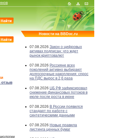
инов
Новости на BBDoc.ru
07.08.2026
Закон о цифровых
активах подписан: что ждет
рынок криптовалют
07.08.2026
Россияне всех
поколений активно выбирают
долгосрочные накопления: спрос
ки
на ПДС вырос в 2,6 раза
 отзыв
07.08.2026
ЦБ РФ зафиксировал
снижение финансовых потоков в
июле после роста в июне
07.08.2026
В России появился
стандарт по работе с
синтетическими данными
07.08.2026
Новые правила
листинга ценных бумаг
циологии