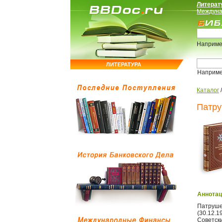
Литерат
Междуна
Наприме
ЛИТЕРАТУРА
Наприм
Каталог
Патру
Аннотац
Патруше
(30.12.19
Советски