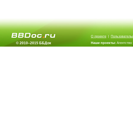
О проекте
|
Пользователь
© 2010–2015 ББДок
Наши проекты:
Агентство