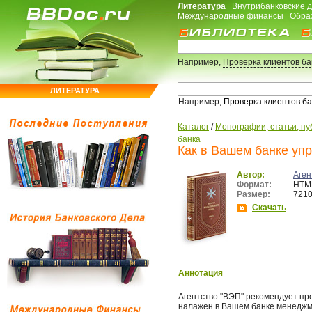
Литература
Внутрибанковские 
Международные финансы
Обра
Например,
Проверка клиентов б
ЛИТЕРАТУРА
Например,
Проверка клиентов б
Каталог
/
Монографии, статьи, пу
банка
Как в Вашем банке уп
Автор:
Аген
Формат:
HTM
Размер:
7210
Скачать
Аннотация
Агентство "ВЭП" рекомендует про
налажен в Вашем банке менеджме