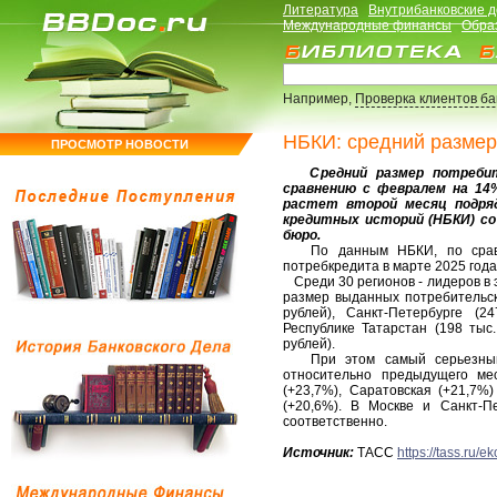
Литература
Внутрибанковские 
Международные финансы
Обра
Например,
Проверка клиентов б
НБКИ: средний размер
ПРОСМОТР НОВОСТИ
Средний размер потребите
сравнению с февралем на 14%
растет второй месяц подряд
кредитных историй (НБКИ) со
бюро.
По данным НБКИ, по сравне
потребкредита в марте 2025 года
Среди 30 регионов - лидеров в 
размер выданных потребительск
рублей), Санкт-Петербурге (2
Республике Татарстан (198 тыс
рублей).
При этом самый серьезный р
относительно предыдущего мес
(+23,7%), Саратовская (+21,7%
(+20,6%). В Москве и Санкт-П
соответственно.
Источник:
ТАСС
https://tass.ru