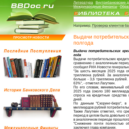
Литература
Внутрибанковские 
Международные финансы
Обра
Например,
Проверка клиентов б
Выдачи потребительски
ПРОСМОТР НОВОСТИ
полгода
Выдачи потребительских кред
года
Выдачи потребительских кредито
сравнению с аналогичным период
сообщил РИА Новости генеральны
"За шесть месяцев 2025 года о
триллиона рублей. За аналоги
больше - 3,6 триллиона рублей.
63%", - отметил Лагуткин.
По его словам, минимальный об
2025 года (около 180 миллиард
спроса на кредитные средства
дней.
По данным "Скоринг-бюро", в
миллиардов рублей потребительс
Также Лагуткин отметил, что с
период в целом была довольно ст
в аналогичном периоде прошлого 
"Снижение почти полностью о
заключил глава компании.