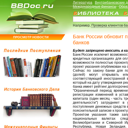
Литература
Внутрибанковские 
Международные финансы
Обра
Например,
Проверка клиентов б
Банк России обновит 
ПРОСМОТР НОВОСТИ
банков
Будет запрещено вносить в к
Банк России исключит возможнос
кредитных организациях для опл
возможности полностью проконт
проект указания опубликован на 
Сейчас по закону банки для п
(долей) могут открывать ил
соответствующей иностранной 
который на дату утверждения ре
банка имеет рейтинг долгосрочно
"Ограниченный период времени
регистрации изменений в устав
капитала (один месяц - часть т
деятельности") затрудняет в 
поступления денежных средств в 
пояснительной записке к проекту
Проектом указания также зап
национальных валютах след
Великобритании и Северной Ир
Республика, Новая Зеландия