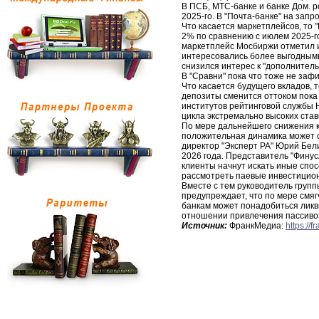
В ПСБ, МТС-банке и банке Дом. р
2025-го. В "Почта-банке" на запр
Что касается маркетплейсов, то 
2% по сравнению с июлем 2025-го
маркетплейс Мосбиржи отметил и
интересовались более выгодными
снизился интерес к "дополнител
В "Сравни" пока что тоже не заф
Что касается будущего вкладов, т
депозиты сменится оттоком пока
институтов рейтинговой службы 
цикла экстремально высоких ставо
По мере дальнейшего снижения к
положительная динамика может 
директор "Эксперт РА" Юрий Бели
2026 года. Представитель "Финусл
клиенты начнут искать иные спос
рассмотреть паевые инвестицио
Вместе с тем руководитель груп
предупреждает, что по мере смя
банкам может понадобиться ликвид
отношении привлечения пассиво
Источник:
ФранкМедиа:
https://