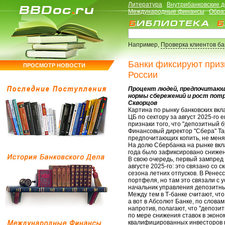
Литература
Внутрибанковские 
Международные финансы
Обра
Например,
Проверка клиентов б
Банки фиксируют призн
ПРОСМОТР НОВОСТИ
России
Процент людей, предпочитающи
нормы сбережений и рост пот
Скворцов
Картина по рынку банковских вкл
ЦБ по сектору за август 2025-го
признаки того, что "депозитный б
Финансовый директор "Сбера" Та
предпочитающих копить, не меня
На долю Сбербанка на рынке вкла
года было зафиксировано снижен
В свою очередь, первый зампред
августе 2025-го: это связано со 
сезона летних отпусков. В Ренес
портфеля, но там это связали с 
начальник управления депозитны
Между тем в Т-банке считают, чт
а вот в Абсолют Банке, по слова
напротив, полагают, что "депозит
по мере снижения ставок в эконо
квалифицированных инвесторов 