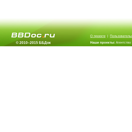
О проекте
|
Пользователь
© 2010–2015 ББДок
Наши проекты:
Агентство