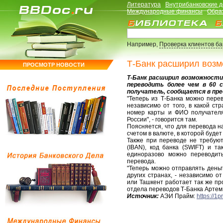
Литература
Внутрибанковские 
Международные финансы
Обра
Например,
Проверка клиентов б
Т-Банк расширил возм
ПРОСМОТР НОВОСТИ
Т-Банк расширил возможности 
переводить более чем в 60 с
получатель, сообщается в прес
"Теперь из Т-Банка можно пере
независимо от того, в какой ст
номер карты и ФИО получателя
России", - говорится там.
Поясняется, что для перевода на
счетом в валюте, в которой будет
Также при переводе не требуют
(IBAN), код банка (SWIFT) и т
единоразово можно переводит
перевода.
"Теперь можно отправлять деньг
других странах, - независимо от
или Ташкент работает так же про
отдела переводов Т-Банка Артем 
Источник:
АЭИ Прайм:
https://1