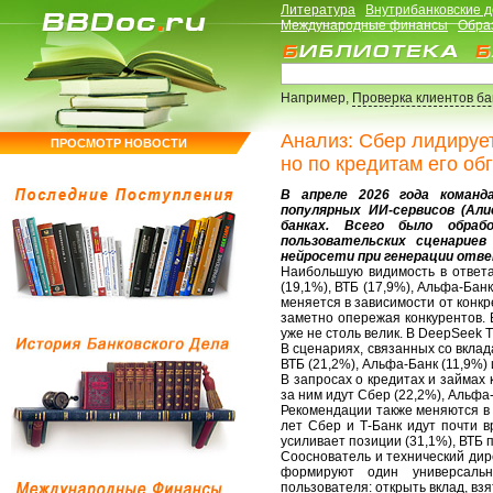
Литература
Внутрибанковские 
Международные финансы
Обра
Например,
Проверка клиентов б
Анализ: Сбер лидирует
ПРОСМОТР НОВОСТИ
но по кредитам его об
В апреле 2026 года команд
популярных ИИ-сервисов (Алиса
банках. Всего было обра
пользовательских сценарие
нейросети при генерации отве
Наибольшую видимость в ответа
(19,1%), ВТБ (17,9%), Альфа-Бан
меняется в зависимости от конкр
заметно опережая конкурентов. 
уже не столь велик. В DeepSeek 
В сценариях, связанных со вкла
ВТБ (21,2%), Альфа-Банк (11,9%) 
В запросах о кредитах и займах 
за ним идут Сбер (22,2%), Альфа-
Рекомендации также меняются в 
лет Сбер и Т-Банк идут почти в
усиливает позиции (31,1%), ВТБ п
Сооснователь и технический дире
формируют один универсальн
пользователя: открыть вклад, вз