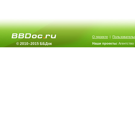
О проекте
|
Пользователь
© 2010–2015 ББДок
Наши проекты:
Агентство