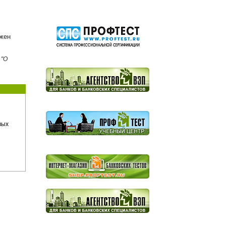
лжен
 "О
вых