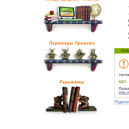
Боль
тесто
ББТ
-
Поль
(
http:
Подели