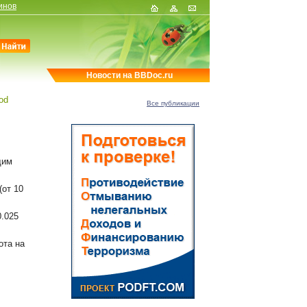
инов
Новости на BBDoc.ru
od
Все публикации
щим
(от 10
0.025
ота на