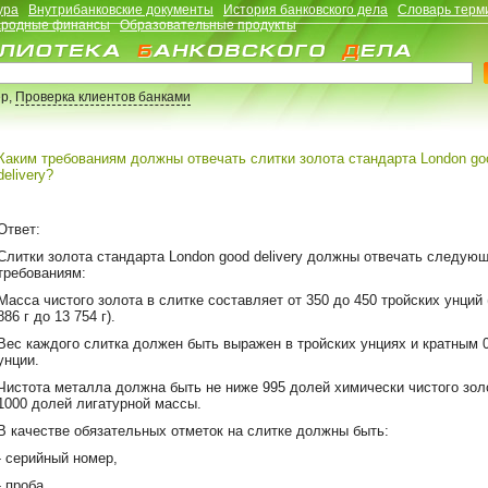
ура
Внутрибанковские документы
История банковского дела
Словарь терм
родные финансы
Образовательные продукты
р,
Проверка клиентов банками
Каким требованиям должны отвечать слитки золота стандарта London go
delivery?
Ответ:
Слитки золота стандарта London good delivery должны отвечать следую
требованиям:
Масса чистого золота в слитке составляет от 350 до 450 тройских унций 
886 г до 13 754 г).
Вес каждого слитка должен быть выражен в тройских унциях и кратным 
унции.
Чистота металла должна быть не ниже 995 долей химически чистого зол
1000 долей лигатурной массы.
В качестве обязательных отметок на слитке должны быть:
- серийный номер,
- проба,