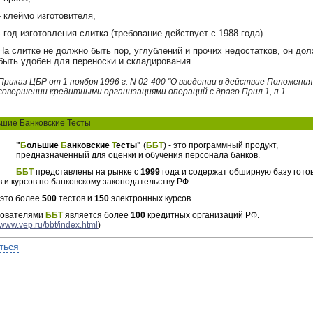
- клеймо изготовителя,
- год изготовления слитка (требование действует с 1988 года).
На слитке не должно быть пор, углублений и прочих недостатков, он до
быть удобен для переноски и складирования.
Приказ ЦБР от 1 ноября 1996 г. N 02-400 "О введении в действие Положения
совершении кредитными организациями операций с драго Прил.1, п.1
шие Банковские Тесты
"
Б
ольшие
Б
анковские
Т
есты"
(
ББТ
) - это программный продукт,
предназначенный для оценки и обучения персонала банков.
ББТ
представлены на рынке с
1999
года и содержат обширную базу гото
в и курсов по банковскому законодательству РФ.
 это более
500
тестов и
150
электронных курсов.
зователями
ББТ
является более
100
кредитных организаций РФ.
//www.vep.ru/bbt/index.html
)
ться