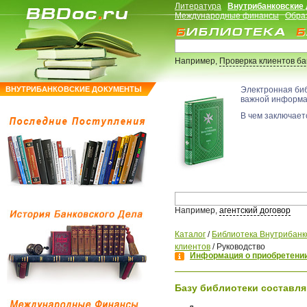
Литература
Внутрибанковские
Международные финансы
Обра
Например,
Проверка клиентов б
ВНУТРИБАНКОВСКИЕ ДОКУМЕНТЫ
Электронная би
важной информ
В чем заключаетс
Например,
агентский договор
Каталог
/
Библиотека Внутрибанк
клиентов
/
Руководство
Информация о приобретении
Базу библиотеки составля