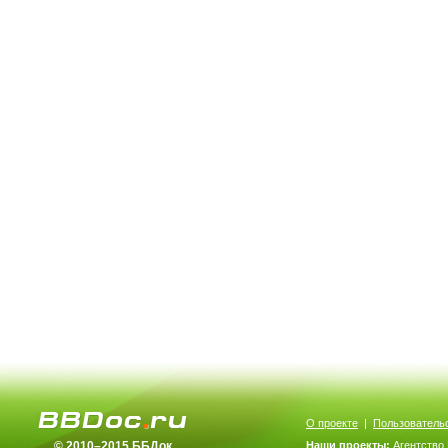
О проекте
|
Пользователь
© 2010–2015 ББДок
Наши проекты:
Агентство