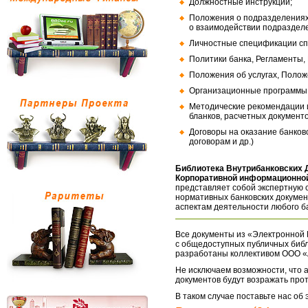
Должностные инструкции;
Положения о подразделениях
о взаимодействии подраздел
Личностные спецификации сп
Политики банка, Регламенты,
Положения об услугах, Полож
Организационные программы, 
Методические рекомендации и
бланков, расчетных документо
Договоры на оказание банков
договорам и др.)
Библиотека Внутрибанковских 
Корпоративной информационной
представляет собой экспертную 
нормативных банковских докумен
аспектам деятельности любого б
Все документы из «Электронной 
с общедоступных публичных библ
разработаны коллективом ООО «
Не исключаем возможности, что а
документов будут возражать про
В таком случае поставьте нас об