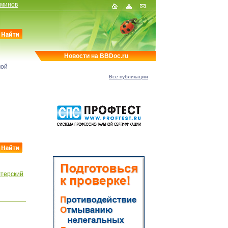
рминов
Новости на BBDoc.ru
мой
Все публикации
лтерский