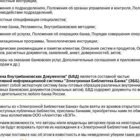
ностные инструкции;
жения о подразделениях, Положения об органах управления и контроля, По
аимодействии подразделений;
остные спецификации специалистов;
тики банка, Регламенты, Внутрибанковские методики;
жения об услугах, Положения об операциях банка, Порядки совершения опер
низационные программы, Технологические инструкции;
дические рекомендации и памятки клиентам, Описания систем и продуктов, 
ов, расчетных документов, заявлений, анкет, доверенностей, актов;
воры на оказание банковских услуг, Дополнительные соглашения и приложени
орам и др.)
ека Внутрибанковских Документов" (БВД)
является составной частью
тивной информационной системы "Электронная Библиотека Банка" (ЭББ)
ляет собой экспертную систему базы готовых образцов различных внутренн
ных банковских документов (локальных актов). БВД содержит документы по 
 деятельности любого банка России.
менты из «Электронной Библиотеки Банка» были взяты из архивов открытого
оступных публичных библиотек, присланы банками, приобретены нами по обм
таны коллективом ООО «Агентство «ВЭП».
чаем возможности, что авторы и/или владельцы авторских прав на некоторые
ов будут возражать против их нахождения в «Электронной Библиотеке Банка
случае поставьте нас об этом в известность и мы немедленно уберем такие д