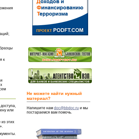
ложения
аций;
Образцы
я к
и
их
всем
Не можете найти нужный
материал?
 доступа,
Напишите нам
doc@bbdoc.ru
и мы
ену или
постараемся вам помочь.
 из этих
».
окументы.