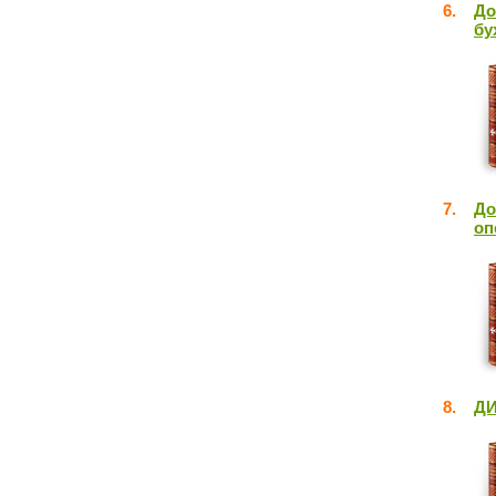
6.
До
бу
7.
До
оп
8.
ДИ