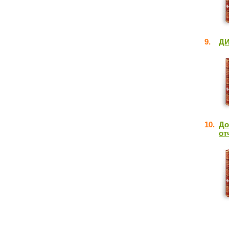
9.
ДИ
10.
До
от