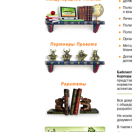
Долж
Поло
о вз
Личн
Поли
Поло
Орга
Мето
бланк
Дого
догов
Библиот
Корпора
представ
норматив
аспектам
Все доку
с общед
разрабо
Не исклю
документ
В таком 