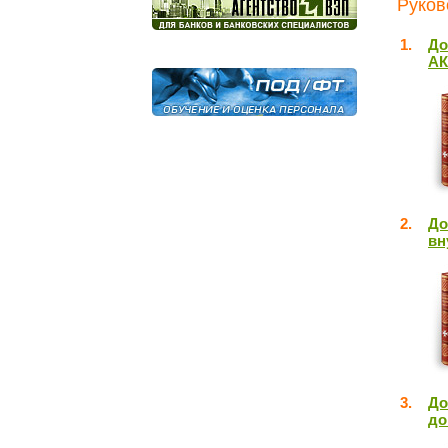
Руков
1.
До
А
2.
До
вн
3.
До
до