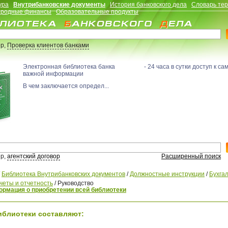
ура
Внутрибанковские документы
История банковского дела
Словарь те
родные финансы
Образовательные продукты
р,
Проверка клиентов банками
Электронная библиотека банка - 24 часа в сутки доступ к са
важной информации
В чем заключается определ...
р,
агентский договор
Расширенный поиск
/
Библиотека Внутрибанковских документов
/
Должностные инструкции
/
Бухга
счеты и отчетность
/
Руководство
рмация о приобретении всей библиотеки
иблиотеки составляют: