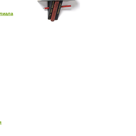
илиала
я