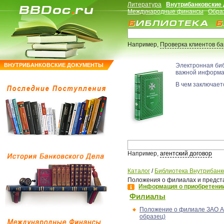
Литература
Внутрибанковские
Международные финансы
Обра
Например,
Проверка клиентов б
ВНУТРИБАНКОВСКИЕ ДОКУМЕНТЫ
Электронная би
важной информ
В чем заключаетс
Например,
агентский договор
Каталог
/
Библиотека Внутрибанк
Положения о филиалах и предст
Информация о приобретении
Филиалы
Положение о филиале ЗАО А
образец)