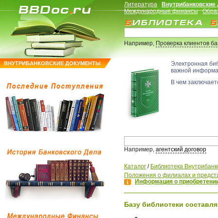
Литература
Внутрибанковские
Международные финансы
Обра
Например,
Проверка клиентов б
ВНУТРИБАНКОВСКИЕ ДОКУМЕНТЫ
Электронная би
важной информ
В чем заключаетс
Например,
агентский договор
Каталог
/
Библиотека Внутрибанк
Положения о филиалах и предст
Информация о приобретении
Базу библиотеки составля