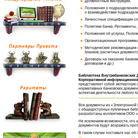
Должностные инструкции;
Положения о подразделениях
о взаимодействии подраздел
Личностные спецификации сп
Политики банка, Регламенты,
Положения об услугах, Полож
Организационные программы, 
Методические рекомендации и
бланков, расчетных документо
Договоры на оказание банков
договорам и др.)
Библиотека Внутрибанковских 
Корпоративной информационной
представляет собой экспертную 
нормативных банковских докумен
аспектам деятельности любого б
Все документы из «Электронной 
с общедоступных публичных библ
разработаны коллективом ООО «
Не исключаем возможности, что а
документов будут возражать про
В таком случае поставьте нас об