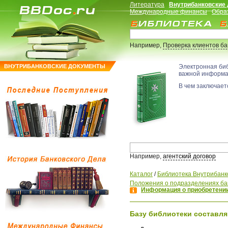
Литература
Внутрибанковские
Международные финансы
Обра
Например,
Проверка клиентов б
ВНУТРИБАНКОВСКИЕ ДОКУМЕНТЫ
Электронная би
важной информ
В чем заключаетс
Например,
агентский договор
Каталог
/
Библиотека Внутрибанк
Положения о подразделениях ба
Информация о приобретении
Базу библиотеки составля