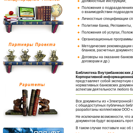
Должностные инструкции;
Положения о подразделениях
о взаимодействии подраздел
Личностные спецификации сп
Политики банка, Регламенты,
Положения об услугах, Полож
Организационные программы, 
Методические рекомендации и
бланков, расчетных документо
Договоры на оказание банков
договорам и др.)
Библиотека Внутрибанковских 
Корпоративной информационной
представляет собой экспертную 
нормативных банковских докумен
аспектам деятельности любого б
Все документы из «Электронной 
с общедоступных публичных библ
разработаны коллективом ООО «
Не исключаем возможности, что а
документов будут возражать про
В таком случае поставьте нас об