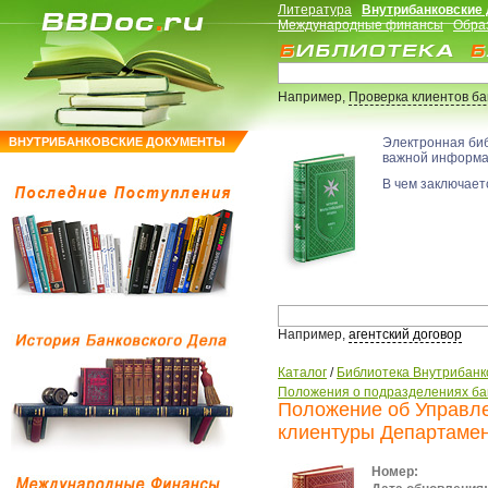
Литература
Внутрибанковские
Международные финансы
Обра
Например,
Проверка клиентов б
ВНУТРИБАНКОВСКИЕ ДОКУМЕНТЫ
Электронная би
важной информ
В чем заключаетс
Например,
агентский договор
Каталог
/
Библиотека Внутрибанк
Положения о подразделениях ба
Положение об Управле
клиентуры Департамен
Номер: