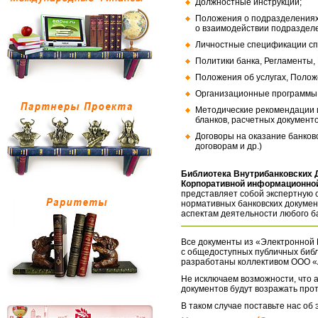
Должностные инструкции;
Положения о подразделениях
о взаимодействии подраздел
Личностные спецификации сп
Политики банка, Регламенты,
Положения об услугах, Полож
Организационные программы, 
Методические рекомендации и
бланков, расчетных документо
Договоры на оказание банков
договорам и др.)
Библиотека Внутрибанковских 
Корпоративной информационной
представляет собой экспертную 
нормативных банковских докумен
аспектам деятельности любого б
Все документы из «Электронной 
с общедоступных публичных библ
разработаны коллективом ООО «
Не исключаем возможности, что а
документов будут возражать про
В таком случае поставьте нас об