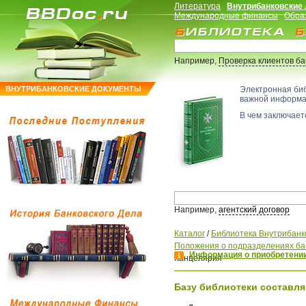
Литература
Внутрибанковские
Международные финансы
Обра
Например,
Проверка клиентов б
ВНУТРИБАНКОВСКИЕ ДОКУМЕНТЫ
Электронная би
важной информ
В чем заключаетс
Например,
агентский договор
Каталог
/
Библиотека Внутрибанк
Положения о подразделениях ба
Информация о приобретении
Канцелярия
Базу библиотеки составля