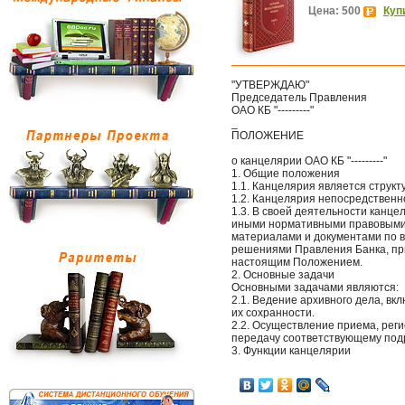
Цена: 500
Куп
"УТВЕРЖДАЮ"
Председатель Правления
ОАО КБ "---------"
_
ПОЛОЖЕНИЕ
о канцелярии ОАО КБ "---------"
1. Общие положения
1.1. Канцелярия является структу
1.2. Канцелярия непосредствен
1.3. В своей деятельности канце
иными нормативными правовыми 
материалами и документами по в
решениями Правления Банка, пр
настоящим Положением.
2. Основные задачи
Основными задачами являются:
2.1. Ведение архивного дела, вк
их сохранности.
2.2. Осуществление приема, рег
передачу соответствующему под
3. Функции канцелярии