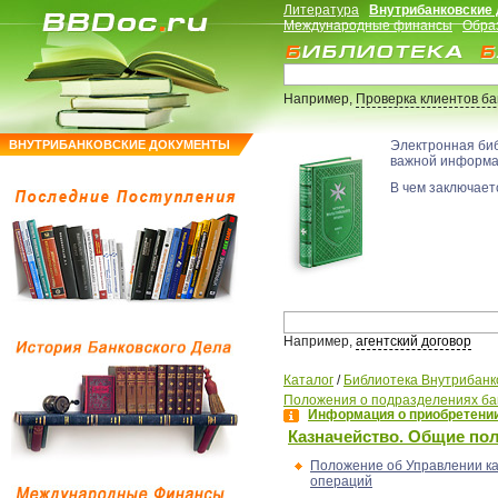
Литература
Внутрибанковские
Международные финансы
Обра
Например,
Проверка клиентов б
ВНУТРИБАНКОВСКИЕ ДОКУМЕНТЫ
Электронная би
важной информ
В чем заключаетс
Например,
агентский договор
Каталог
/
Библиотека Внутрибанк
Положения о подразделениях ба
Информация о приобретении
Казначейство. Общие по
Положение об Управлении ка
операций