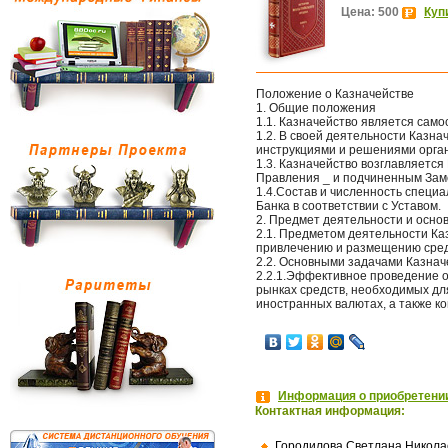
Цена: 500
Куп
Положение о Казначействе
1. Общие положения
1.1. Казначейство является сам
1.2. В своей деятельности Казна
инструкциями и решениями орган
1.3. Казначейство возглавляетс
Правления _ и подчиненным Зам
1.4.Состав и численность специ
Банка в соответствии с Уставом.
2. Предмет деятельности и осно
2.1. Предметом деятельности Ка
привлечению и размещению средс
2.2. Основными задачами Казнач
2.2.1.Эффективное проведение 
рынках средств, необходимых дл
иностранных валютах, а также к
Информация о приобретении
Контактная информация:
Городилова Светлана Никола