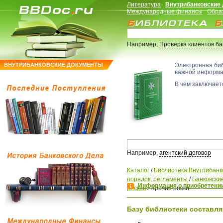
Литература
Внутрибанковские
Международные финансы
Обра
Например,
Проверка клиентов б
ВНУТРИБАНКОВСКИЕ ДОКУМЕНТЫ
Электронная би
важной информ
В чем заключаетс
Например,
агентский договор
Каталог
/
Библиотека Внутрибанк
порядок, регламенты
/
Банковские
Информация о приобретении
рисков
/
Прочие риски
Базу библиотеки составля