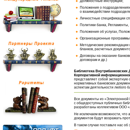
Должностные инструкции;
Положения о подразделениях
о взаимодействии подраздел
Личностные спецификации сп
Политики банка, Регламенты,
Положения об услугах, Полож
Организационные программы, 
Методические рекомендации и
бланков, расчетных документо
Договоры на оказание банков
договорам и др.)
Библиотека Внутрибанковских 
Корпоративной информационной
представляет собой экспертную 
нормативных банковских докумен
аспектам деятельности любого б
Все документы из «Электронной 
с общедоступных публичных библ
разработаны коллективом ООО «
Не исключаем возможности, что а
документов будут возражать про
В таком случае поставьте нас об