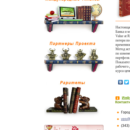
Настояща
Банка и м
Value at 
потери по
временног
Метод ист
по измен
портфеля
Показате
рабочего 
курса це
Инфо
Контакт
Горо
vep@
(343)