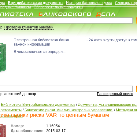
ура
Внутрибанковские документы
История банковского дела
Словарь те
родные финансы
Образовательные продукты
р,
Проверка клиентов банками
Электронная библиотека банка - 24 часа в сутки доступ к са
важной информации
В чем заключается определ...
р,
агентский договор
Расширенный поиск
/
Библиотека Внутрибанковских документов
/
Документы, устанавливающие пр
, регламенты
/
Банковские риски. Анализ, контроль и управление.
/
Методики о
ика оценки риска VAR по ценным бумагам
Прочие риски
Номер:
1.16054
Дата обновления:
2015-03-17