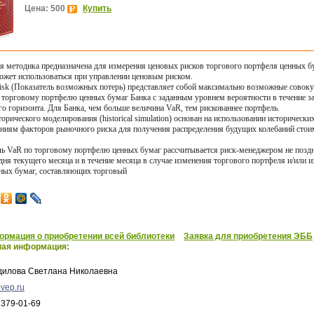
Цена: 500
Купить
я методика предназначена для измерения ценовых рисков торгового портфеля ценных б
ожет использоваться при управлении ценовым риском.
Risk (Показатель возможных потерь) представляет собой максимально возможные совок
 торговому портфелю ценных бумаг Банка с заданным уровнем вероятности в течение з
о горизонта. Для Банка, чем больше величина VaR, тем рискованнее портфель.
орического моделирования (historical simulation) основан на использовании исторически
ениям факторов рыночного риска для получения распределения будущих колебаний стои
.
ль VaR по торговому портфелю ценных бумаг рассчитывается риск-менеджером не поздн
дня текущего месяца и в течение месяца в случае изменения торгового портфеля и/или 
нных бумаг, составляющих торговый
рмация о приобретении всей библиотеки
Заявка для приобретения ЭББ
ная информация:
дилова Светлана Николаевна
vep.ru
 379-01-69