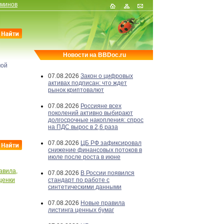
рминов
Новости на BBDoc.ru
мой
07.08.2026
Закон о цифровых
активах подписан: что ждет
рынок криптовалют
07.08.2026
Россияне всех
поколений активно выбирают
долгосрочные накопления: спрос
на ПДС вырос в 2,6 раза
07.08.2026
ЦБ РФ зафиксировал
снижение финансовых потоков в
июле после роста в июне
авила,
07.08.2026
В России появился
ценки
стандарт по работе с
синтетическими данными
07.08.2026
Новые правила
листинга ценных бумаг