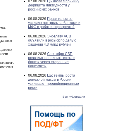
07.08.2026
ЦБ назвал причину
дефицита ликвидности у
российских банков
06.08.2026
Правительство
усилило контроль за банками и
МФО в работе с просрочкой
умаг
упные
06.08.2026
Экс-главу АСВ
объявили в розыск по делу о
аданного
хищении 4,3 млрд рублей
х данных
мости
06.08.2026
С октября СБП
позволит пополнять счета в
банках через сторонние
ее пятого
банкоматы
изменения
06.08.2026
ЦБ: темпы роста
денежной массы в России
усиливают проинфляционные
риски
Все публикации