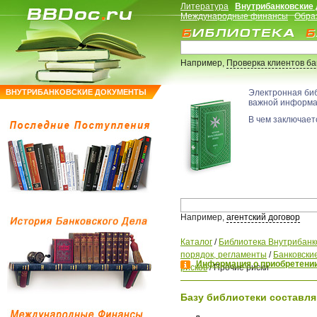
Литература
Внутрибанковские
Международные финансы
Обра
Например,
Проверка клиентов б
ВНУТРИБАНКОВСКИЕ ДОКУМЕНТЫ
Электронная би
важной информ
В чем заключаетс
Например,
агентский договор
Каталог
/
Библиотека Внутрибанк
порядок, регламенты
/
Банковские
Информация о приобретении
рисков
/
Прочие риски
Базу библиотеки составля