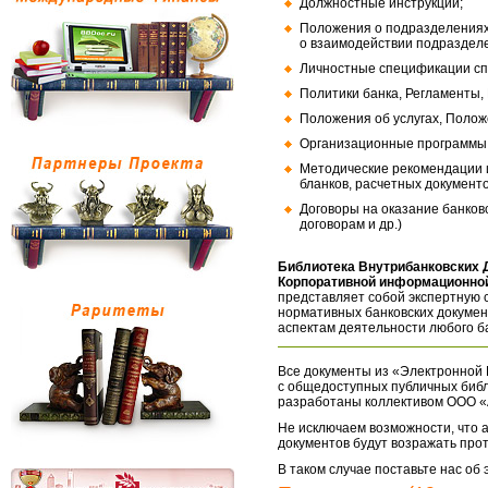
Должностные инструкции;
Положения о подразделениях
о взаимодействии подраздел
Личностные спецификации сп
Политики банка, Регламенты,
Положения об услугах, Полож
Организационные программы, 
Методические рекомендации и
бланков, расчетных документо
Договоры на оказание банков
договорам и др.)
Библиотека Внутрибанковских 
Корпоративной информационной
представляет собой экспертную 
нормативных банковских докумен
аспектам деятельности любого б
Все документы из «Электронной 
с общедоступных публичных библ
разработаны коллективом ООО «
Не исключаем возможности, что а
документов будут возражать про
В таком случае поставьте нас об