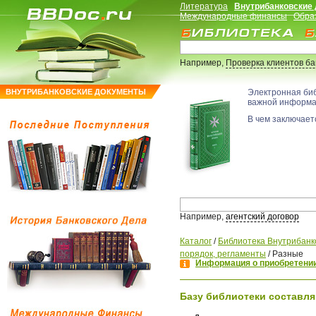
Литература
Внутрибанковские
Международные финансы
Обра
Например,
Проверка клиентов б
ВНУТРИБАНКОВСКИЕ ДОКУМЕНТЫ
Электронная би
важной информ
В чем заключаетс
Например,
агентский договор
Каталог
/
Библиотека Внутрибанк
порядок, регламенты
/
Разные
Информация о приобретении
Базу библиотеки составля