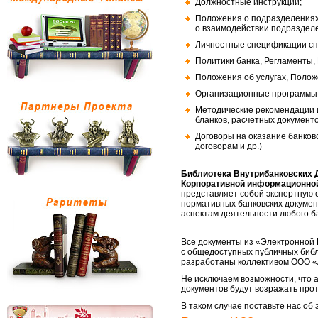
Должностные инструкции;
Положения о подразделениях
о взаимодействии подраздел
Личностные спецификации сп
Политики банка, Регламенты,
Положения об услугах, Полож
Организационные программы, 
Методические рекомендации и
бланков, расчетных документо
Договоры на оказание банков
договорам и др.)
Библиотека Внутрибанковских 
Корпоративной информационной
представляет собой экспертную 
нормативных банковских докумен
аспектам деятельности любого б
Все документы из «Электронной 
с общедоступных публичных библ
разработаны коллективом ООО «
Не исключаем возможности, что а
документов будут возражать про
В таком случае поставьте нас об